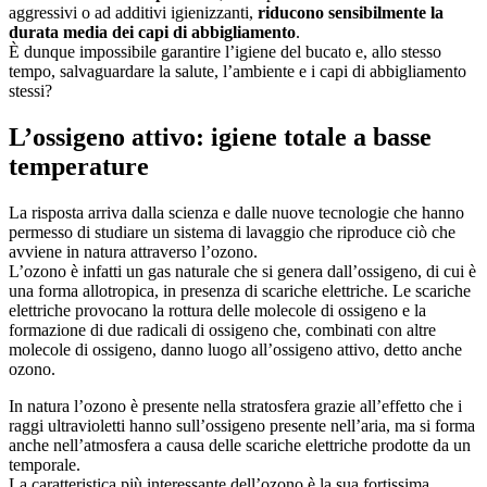
aggressivi o ad additivi igienizzanti,
riducono sensibilmente la
durata media dei capi di abbigliamento
.
È dunque impossibile garantire l’igiene del bucato e, allo stesso
tempo, salvaguardare la salute, l’ambiente e i capi di abbigliamento
stessi?
L’ossigeno attivo: igiene totale a basse
temperature
La risposta arriva dalla scienza e dalle nuove tecnologie che hanno
permesso di studiare un sistema di lavaggio che riproduce ciò che
avviene in natura attraverso l’ozono.
L’ozono è infatti un gas naturale che si genera dall’ossigeno, di cui è
una forma allotropica, in presenza di scariche elettriche. Le scariche
elettriche provocano la rottura delle molecole di ossigeno e la
formazione di due radicali di ossigeno che, combinati con altre
molecole di ossigeno, danno luogo all’ossigeno attivo, detto anche
ozono.
In natura l’ozono è presente nella stratosfera grazie all’effetto che i
raggi ultravioletti hanno sull’ossigeno presente nell’aria, ma si forma
anche nell’atmosfera a causa delle scariche elettriche prodotte da un
temporale.
La caratteristica più interessante dell’ozono è la sua fortissima