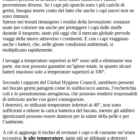
provenienze diverse. Se i capi più sporchi sono i più carichi di
germi, bisogna tenere conto del fatto che anche i capi nuovi non ne
sono immuni.
Spesso nei tessuti rimangono i residui della lavorazione: sostanze
usate per colorare ma anche per proteggere i capi dalle muffe
durante il trasporto, tanto più oggi che il mercato globale prevede
viaggi della merce attraverso i continenti. E con i capi viaggiano
anche i batteri, che, nelle giuste condizioni ambientali, si
moltiplicano rapidamente.
I lavaggi a temperature superiori ai 60° sono utili a eliminarne una
parte, ma non possono garantire un’igiene totale, in quanto alcuni
batteri muoiono solo a temperature superiori ai 100°.
Secondo i rapporti del Global Hygiene Council, sarebbero presenti
nel bucato germi patogeni come lo stafilococco aureus, l’escherichia
coli e lo pseudomonas aeruginosa, che possono rendersi responsabili
di infezioni anche con gravi conseguenze.
I detersivi, se utilizzati temperature inferiori ai 40°, non sono
sufficienti a ridurre la carica batterica del bucato, mentre gli additivi
igienizzanti possono essere dannosi per la salute della pelle e per
l’ambiente.
A ciò si aggiunge il rischio di rovinare i capi o di causarne un’usura
eccessiva:
le alte temperature
, tanto più se abbinate a detersivi