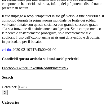
componente battericida: si tratta, infatti, del più potente disinfettante
presente in natura.
Il suo impiego a scopi terapeutici iniziò già verso la fine dell’800 e si
consolidò durante la prima guerra mondiale: le ferite dei soldati
venivano trattate con questa sostanza con grande successo grazie
alla sua funzione di disinfettante e analgesico. Se in campo medico
la ricerca è costantemente proseguita, solo recentemente si è
applicato l’uso dell’ozono anche ai sistemi di lavaggio e di pulizia,
in particolare per il bucato.
cristina
2020-02-10T17:45:00+01:00
Condividi questo articolo sui tuoi social preferiti!
Facebook
Twitter
LinkedIn
Reddit
Pinterest
Vk
Search
Cerca per:
Categories